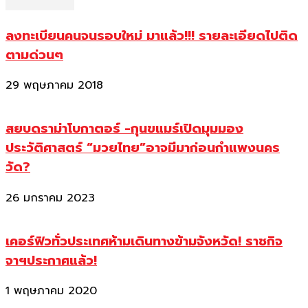
ลงทะเบียนคนจนรอบใหม่ มาแล้ว!!! รายละเอียดไปติด
ตามด่วนๆ
29 พฤษภาคม 2018
สยบดราม่าโบกาตอร์ -กุนขแมร์เปิดมุมมอง
ประวัติศาสตร์ “มวยไทย”อาจมีมาก่อนกำแพงนคร
วัด?
26 มกราคม 2023
เคอร์ฟิวทั่วประเทศห้ามเดินทางข้ามจังหวัด! ราชกิจ
จาฯประกาศแล้ว!
1 พฤษภาคม 2020