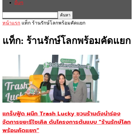
อื่นๆ
หน้าแรก
แท็ก
ร้านรักษ์โลกพร้อมคัดแยก
แท็ก: ร้านรักษ์โลกพร้อมคัดแยก
แกร็บฟู้ด ผนึก Trash Lucky ชวนร้านดังนำร่อง
จัดการขยะรีไซเคิล ดันโครงการต้นแบบ “ร้านรักษ์โลก
พร้อมคัดแยก”