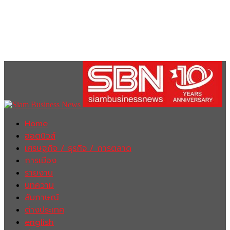
Home
ฮอตนิวส์
เศรษฐกิจ / ธุรกิจ / การตลาด
การเมือง
รายงาน
บทความ
สัมภาษณ์
ต่างประเทศ
english