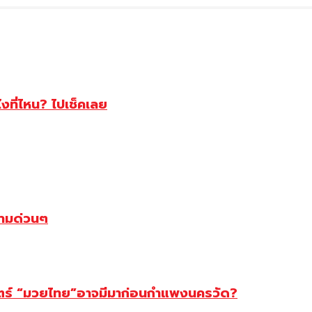
ไงที่ไหน? ไปเช็คเลย
ตามด่วนๆ
สตร์ “มวยไทย”อาจมีมาก่อนกำแพงนครวัด?