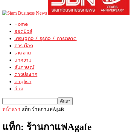
Home
ฮอตนิวส์
เศรษฐกิจ / ธุรกิจ / การตลาด
การเมือง
รายงาน
บทความ
สัมภาษณ์
ต่างประเทศ
english
อื่นๆ
หน้าแรก
แท็ก
ร้านกาแฟAgafe
แท็ก: ร้านกาแฟAgafe