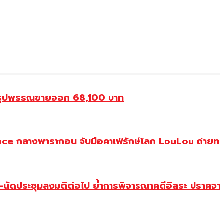
องรูปพรรณขายออก 68,100 บาท
ce กลางพารากอน จับมือคาเฟ่รักษ์โลก LouLou ถ่ายทอ
-นัดประชุมลงมติต่อไป ย้ำการพิจารณาคดีอิสระ ปราศจาก