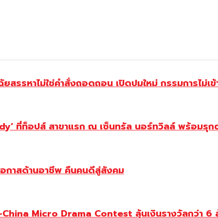
ฉัยสรรหาไม่ใช่คำสั่งถอดถอน เปิดปมใหม่ กรรมการไม่เข
y’ ที่ท็อปส์ สาขาแรก ณ เซ็นทรัล นอร์ทวิลล์ พร้อมรุก
โอกาสด้านอาชีพ คืนคนดีสู่สังคม
ina Micro Drama Contest ลุ้นเงินรางวัลกว่า 6 ล