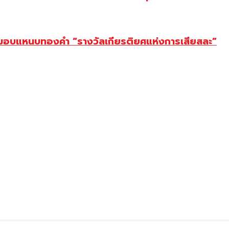
ยม มอบแหนบทองคำ “รางวัลเกียรติยศแห่งการเสียสละ”