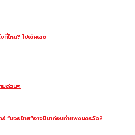
ไงที่ไหน? ไปเช็คเลย
ตามด่วนๆ
สตร์ “มวยไทย”อาจมีมาก่อนกำแพงนครวัด?