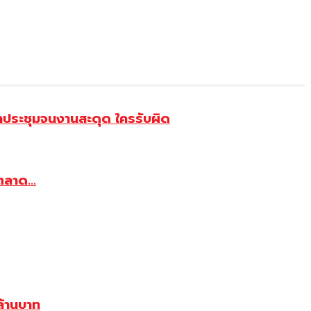
้าประชุมจนงานสะดุด ใครรับผิด
ตลาด...
้านบาท