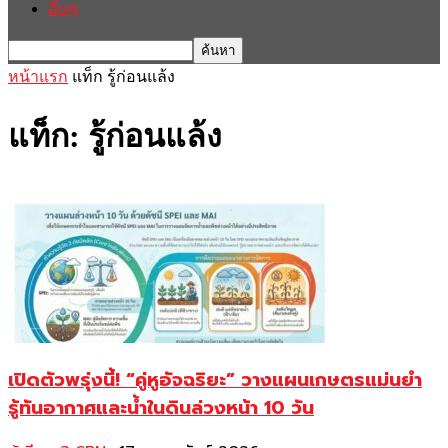
อื่นๆ
หน้าแรก
แท็ก
รู้ก่อนแล้ง
แท็ก: รู้ก่อนแล้ง
เปิดตัวพรุ่งนี้! “คู่หูอัจฉริยะ” วางแผนเกษตรแม่นยำ
รู้ทันอากาศและน้ำในดินล่วงหน้า 10 วัน