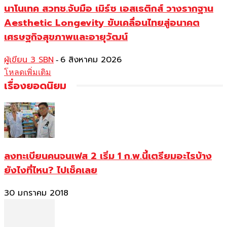
นาโนเทค สวทช.จับมือ เมิร์ซ เอสเธติกส์ วางรากฐาน
Aesthetic Longevity ขับเคลื่อนไทยสู่อนาคต
เศรษฐกิจสุขภาพและอายุวัฒน์
ผู้เขียน 3 SBN
6 สิงหาคม 2026
-
โหลดเพิ่มเติม
เรื่องยอดนิยม
ลงทะเบียนคนจนเฟส 2 เริ่ม 1 ก.พ.นี้เตรียมอะไรบ้าง
ยังไงที่ไหน? ไปเช็คเลย
30 มกราคม 2018