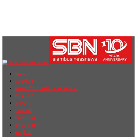
Home
ฮอตนิวส์
เศรษฐกิจ / ธุรกิจ / การตลาด
การเมือง
รายงาน
บทความ
สัมภาษณ์
ต่างประเทศ
english