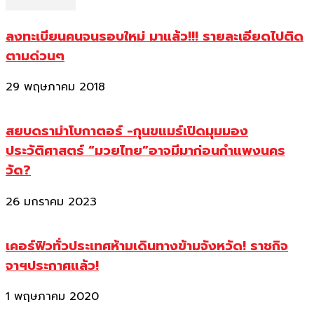
ลงทะเบียนคนจนรอบใหม่ มาแล้ว!!! รายละเอียดไปติด
ตามด่วนๆ
29 พฤษภาคม 2018
สยบดราม่าโบกาตอร์ -กุนขแมร์เปิดมุมมอง
ประวัติศาสตร์ “มวยไทย”อาจมีมาก่อนกำแพงนคร
วัด?
26 มกราคม 2023
เคอร์ฟิวทั่วประเทศห้ามเดินทางข้ามจังหวัด! ราชกิจ
จาฯประกาศแล้ว!
1 พฤษภาคม 2020