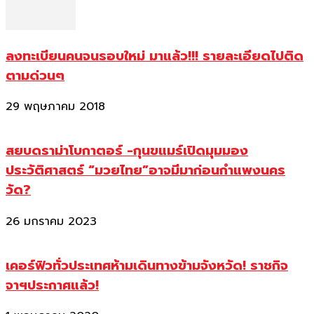
ลงทะเบียนคนจนรอบใหม่ มาแล้ว!!! รายละเอียดไปติด
ตามด่วนๆ
29 พฤษภาคม 2018
สยบดราม่าโบกาตอร์ -กุนขแมร์เปิดมุมมอง
ประวัติศาสตร์ “มวยไทย”อาจมีมาก่อนกำแพงนคร
วัด?
26 มกราคม 2023
เคอร์ฟิวทั่วประเทศห้ามเดินทางข้ามจังหวัด! ราชกิจ
จาฯประกาศแล้ว!