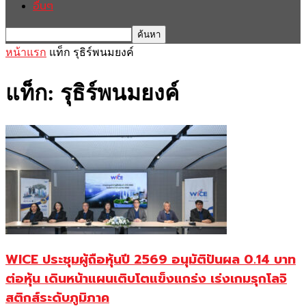
อื่นๆ
หน้าแรก
แท็ก
รุธิร์พนมยงค์
แท็ก: รุธิร์พนมยงค์
WICE ประชุมผู้ถือหุ้นปี 2569 อนุมัติปันผล 0.14 บาท
ต่อหุ้น เดินหน้าแผนเติบโตแข็งแกร่ง เร่งเกมรุกโลจิ
สติกส์ระดับภูมิภาค