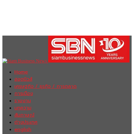
Home
ฮอตนิวส์
เศรษฐกิจ / ธุรกิจ / การตลาด
การเมือง
รายงาน
บทความ
สัมภาษณ์
ต่างประเทศ
english