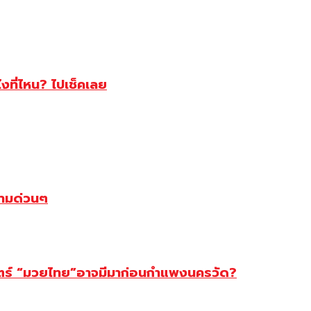
ไงที่ไหน? ไปเช็คเลย
ตามด่วนๆ
สตร์ “มวยไทย”อาจมีมาก่อนกำแพงนครวัด?