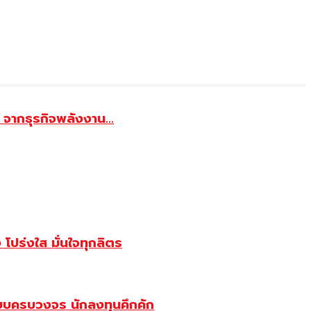
จากธุรกิจพลังงาน...
ปร่งใส มั่นใจทุกลิตร
บบครบวงจร นักลงทุนคึกคัก