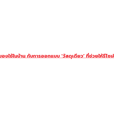
ิลของใช้ในบ้าน กับการออกแบบ ‘วัสดุเดียว’ ที่ช่วยให้รีไซเ