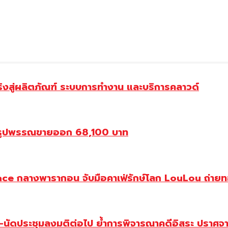
้จริงสู่ผลิตภัณฑ์ ระบบการทำงาน และบริการคลาวด์
องรูปพรรณขายออก 68,100 บาท
ce กลางพารากอน จับมือคาเฟ่รักษ์โลก LouLou ถ่ายทอ
-นัดประชุมลงมติต่อไป ย้ำการพิจารณาคดีอิสระ ปราศจาก