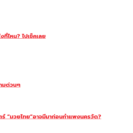
ไงที่ไหน? ไปเช็คเลย
ตามด่วนๆ
สตร์ “มวยไทย”อาจมีมาก่อนกำแพงนครวัด?