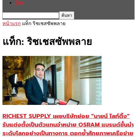
อื่นๆ
หน้าแรก
แท็ก
ริชเชสซัพพลาย
แท็ก: ริชเชสซัพพลาย
RICHEST SUPPLY เผยบริษัทย่อย “นายน์ ไลท์ติ้ง”
รับแต่งตั้งเป็นตัวแทนจำหน่าย OSRAM แบรนด์ชั้นนำ
ระดับโลกอย่างเป็นทางการ ตอกย้ำศักยภาพเครือข่าย