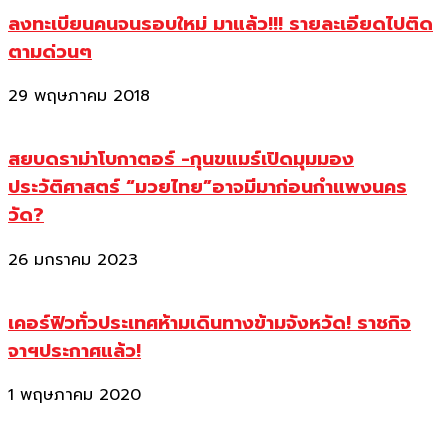
ลงทะเบียนคนจนรอบใหม่ มาแล้ว!!! รายละเอียดไปติด
ตามด่วนๆ
29 พฤษภาคม 2018
สยบดราม่าโบกาตอร์ -กุนขแมร์เปิดมุมมอง
ประวัติศาสตร์ “มวยไทย”อาจมีมาก่อนกำแพงนคร
วัด?
26 มกราคม 2023
เคอร์ฟิวทั่วประเทศห้ามเดินทางข้ามจังหวัด! ราชกิจ
จาฯประกาศแล้ว!
1 พฤษภาคม 2020