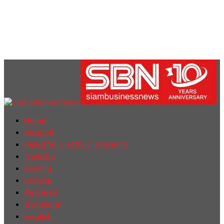
Home
ฮอตนิวส์
เศรษฐกิจ / ธุรกิจ / การตลาด
การเมือง
รายงาน
บทความ
สัมภาษณ์
ต่างประเทศ
english