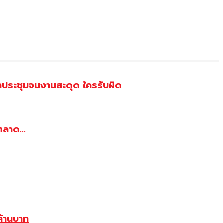
้าประชุมจนงานสะดุด ใครรับผิด
ตลาด...
้านบาท