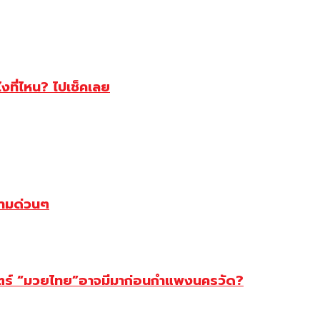
ไงที่ไหน? ไปเช็คเลย
ตามด่วนๆ
สตร์ “มวยไทย”อาจมีมาก่อนกำแพงนครวัด?