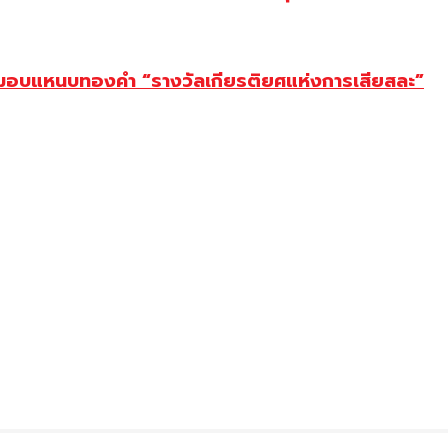
ยม มอบแหนบทองคำ “รางวัลเกียรติยศแห่งการเสียสละ”