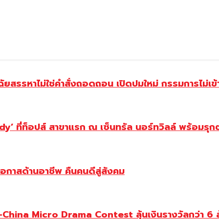
ฉัยสรรหาไม่ใช่คำสั่งถอดถอน เปิดปมใหม่ กรรมการไม่เข
y’ ที่ท็อปส์ สาขาแรก ณ เซ็นทรัล นอร์ทวิลล์ พร้อมรุก
โอกาสด้านอาชีพ คืนคนดีสู่สังคม
ina Micro Drama Contest ลุ้นเงินรางวัลกว่า 6 ล