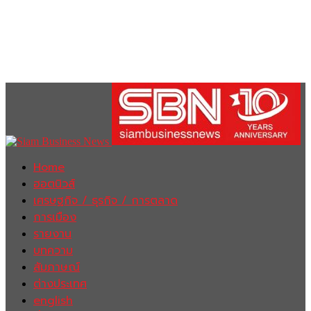
Home
ฮอตนิวส์
เศรษฐกิจ / ธุรกิจ / การตลาด
การเมือง
รายงาน
บทความ
สัมภาษณ์
ต่างประเทศ
english