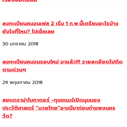
ลงทะเบียนคนจนเฟส 2 เริ่ม 1 ก.พ.นี้เตรียมอะไรบ้าง
ยังไงที่ไหน? ไปเช็คเลย
30 มกราคม 2018
ลงทะเบียนคนจนรอบใหม่ มาแล้ว!!! รายละเอียดไปติด
ตามด่วนๆ
29 พฤษภาคม 2018
สยบดราม่าโบกาตอร์ -กุนขแมร์เปิดมุมมอง
ประวัติศาสตร์ “มวยไทย”อาจมีมาก่อนกำแพงนคร
วัด?