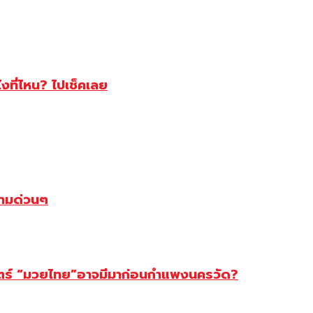
ไงที่ไหน? ไปเช็คเลย
ตามด่วนๆ
สตร์ “มวยไทย”อาจมีมาก่อนกำแพงนครวัด?