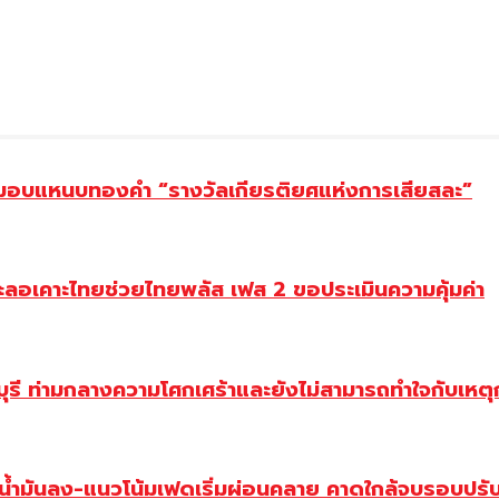
ยม มอบแหนบทองคำ “รางวัลเกียรติยศแห่งการเสียสละ”
ะลอเคาะไทยช่วยไทยพลัส เฟส 2 ขอประเมินความคุ้มค่า
ี ท่ามกลางความโศกเศร้าและยังไม่สามารถทำใจกับเหตุการ
วน้ำมันลง-แนวโน้มเฟดเริ่มผ่อนคลาย คาดใกล้จบรอบปรั