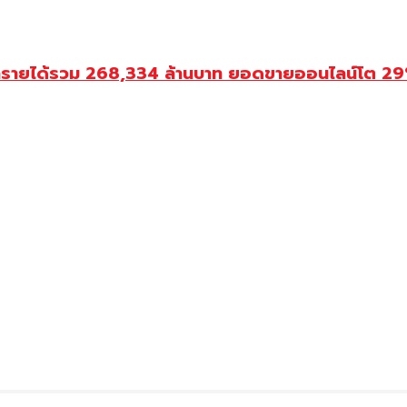
ำรายได้รวม 268,334 ล้านบาท ยอดขายออนไลน์โต 29% ป