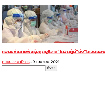
ถอดรหัสสายพันธุ์มฤตยู!!จาก“โควิดผู้ดี”ถึง“โควิดแอฟริ
กองบรรณาธิการ
9 เมษายน 2021
-