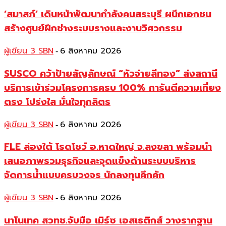
‘สมาสภ์’ เดินหน้าพัฒนากำลังคนสระบุรี ผนึกเอกชน
สร้างศูนย์ฝึกช่างระบบรางและงานวิศวกรรม
ผู้เขียน 3 SBN
6 สิงหาคม 2026
-
SUSCO คว้าป้ายสัญลักษณ์ “หัวจ่ายสีทอง” ส่งสถานี
บริการเข้าร่วมโครงการครบ 100% การันตีความเที่ยง
ตรง โปร่งใส มั่นใจทุกลิตร
ผู้เขียน 3 SBN
6 สิงหาคม 2026
-
FLE ล่องใต้ โรดโชว์ อ.หาดใหญ่ จ.สงขลา พร้อมนำ
เสนอภาพรวมธุรกิจและจุดแข็งด้านระบบบริหาร
จัดการน้ำแบบครบวงจร นักลงทุนคึกคัก
ผู้เขียน 3 SBN
6 สิงหาคม 2026
-
นาโนเทค สวทช.จับมือ เมิร์ซ เอสเธติกส์ วางรากฐาน