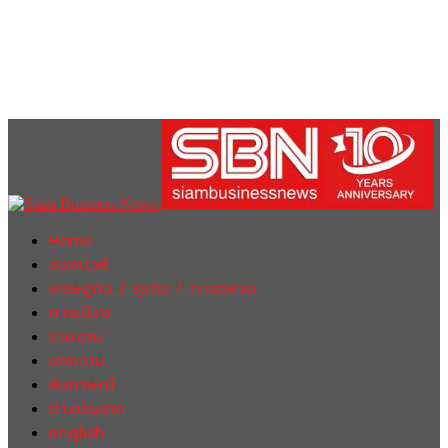
Home
ฮอตนิวส์
เศรษฐกิจ / ธุรกิจ / การตลาด
การเมือง
รายงาน
บทความ
สัมภาษณ์
ต่างประเทศ
english