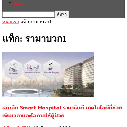
อื่นๆ
หน้าแรก
แท็ก
รามาบวก1
แท็ก: รามาบวก1
เจาะลึก Smart Hospital รามาธิบดี เทคโนโลยีที่ช่วย
เพิ่มเวลาและโอกาสให้ผู้ป่วย