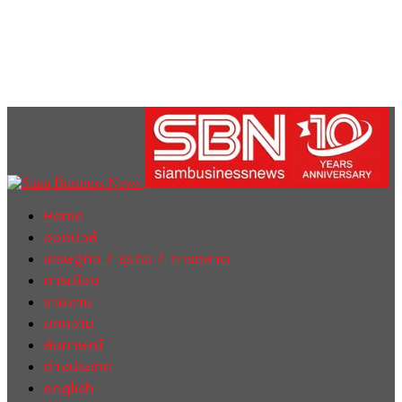
Home
ฮอตนิวส์
เศรษฐกิจ / ธุรกิจ / การตลาด
การเมือง
รายงาน
บทความ
สัมภาษณ์
ต่างประเทศ
english