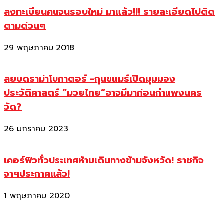
ลงทะเบียนคนจนรอบใหม่ มาแล้ว!!! รายละเอียดไปติด
ตามด่วนๆ
29 พฤษภาคม 2018
สยบดราม่าโบกาตอร์ -กุนขแมร์เปิดมุมมอง
ประวัติศาสตร์ “มวยไทย”อาจมีมาก่อนกำแพงนคร
วัด?
26 มกราคม 2023
เคอร์ฟิวทั่วประเทศห้ามเดินทางข้ามจังหวัด! ราชกิจ
จาฯประกาศแล้ว!
1 พฤษภาคม 2020