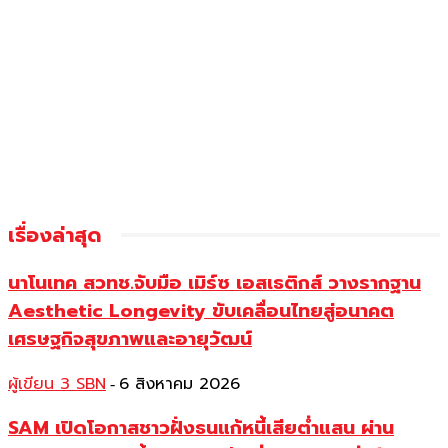
เรื่องล่าสุด
นาโนเทค สวทช.จับมือ เมิร์ซ เอสเธติกส์ วางรากฐาน
Aesthetic Longevity ขับเคลื่อนไทยสู่อนาคต
เศรษฐกิจสุขภาพและอายุวัฒน์
ผู้เขียน 3 SBN
6 สิงหาคม 2026
-
SAM เปิดโอกาสชาวฝั่งธนแก้หนี้เสียต่ำแสน ผ่าน