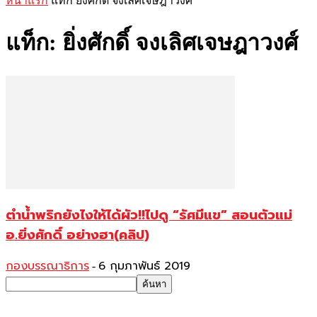
หน้าแรก
แท็ก
ยิ่งศักดิ์ จงเลิศเจษฎาวงศ์
แท็ก: ยิ่งศักดิ์ จงเลิศเจษฎาวงศ์
ตำน้ำพริกยังไงให้ได้ผัว!!ไปดู “รัศมีแข” สอนตัวแม่
อ.ยิ่งศักดิ์ อย่างฮา(คลิป)
กองบรรณาธิการ
6 กุมภาพันธ์ 2019
-