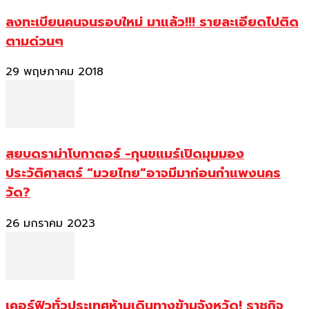
ลงทะเบียนคนจนรอบใหม่ มาแล้ว!!! รายละเอียดไปติด
ตามด่วนๆ
29 พฤษภาคม 2018
สยบดราม่าโบกาตอร์ -กุนขแมร์เปิดมุมมอง
ประวัติศาสตร์ “มวยไทย”อาจมีมาก่อนกำแพงนคร
วัด?
26 มกราคม 2023
เคอร์ฟิวทั่วประเทศห้ามเดินทางข้ามจังหวัด! ราชกิจ