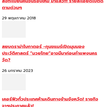
ลงทะเบียนคนจนรอบใหม่ มาแล้ว!!! รายละเอียดไปติด
ตามด่วนๆ
29 พฤษภาคม 2018
สยบดราม่าโบกาตอร์ -กุนขแมร์เปิดมุมมอง
ประวัติศาสตร์ “มวยไทย”อาจมีมาก่อนกำแพงนคร
วัด?
26 มกราคม 2023
เคอร์ฟิวทั่วประเทศห้ามเดินทางข้ามจังหวัด! ราชกิจ
จาฯประกาศแล้ว!