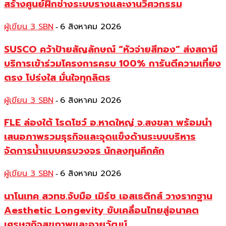
สร้างศูนย์ฝึกช่างระบบรางและงานวิศวกรรม
ผู้เขียน 3 SBN
6 สิงหาคม 2026
-
SUSCO คว้าป้ายสัญลักษณ์ “หัวจ่ายสีทอง” ส่งสถานี
บริการเข้าร่วมโครงการครบ 100% การันตีความเที่ยง
ตรง โปร่งใส มั่นใจทุกลิตร
ผู้เขียน 3 SBN
6 สิงหาคม 2026
-
FLE ล่องใต้ โรดโชว์ อ.หาดใหญ่ จ.สงขลา พร้อมนำ
เสนอภาพรวมธุรกิจและจุดแข็งด้านระบบบริหาร
จัดการน้ำแบบครบวงจร นักลงทุนคึกคัก
ผู้เขียน 3 SBN
6 สิงหาคม 2026
-
นาโนเทค สวทช.จับมือ เมิร์ซ เอสเธติกส์ วางรากฐาน
Aesthetic Longevity ขับเคลื่อนไทยสู่อนาคต
เศรษฐกิจสุขภาพและอายุวัฒน์