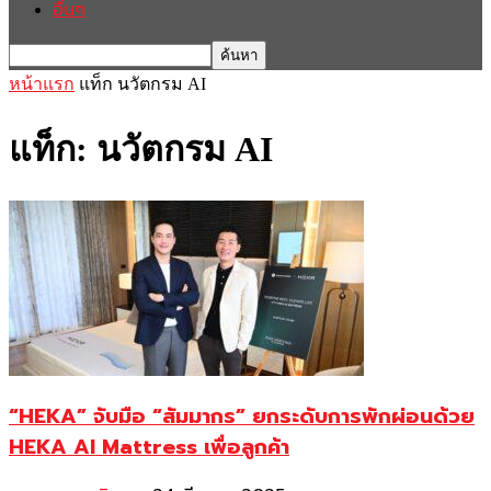
อื่นๆ
หน้าแรก
แท็ก
นวัตกรม AI
แท็ก: นวัตกรม AI
“HEKA” จับมือ “สัมมากร” ยกระดับการพักผ่อนด้วย
HEKA AI Mattress เพื่อลูกค้า