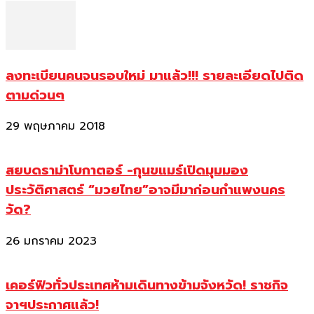
ลงทะเบียนคนจนรอบใหม่ มาแล้ว!!! รายละเอียดไปติด
ตามด่วนๆ
29 พฤษภาคม 2018
สยบดราม่าโบกาตอร์ -กุนขแมร์เปิดมุมมอง
ประวัติศาสตร์ “มวยไทย”อาจมีมาก่อนกำแพงนคร
วัด?
26 มกราคม 2023
เคอร์ฟิวทั่วประเทศห้ามเดินทางข้ามจังหวัด! ราชกิจ
จาฯประกาศแล้ว!