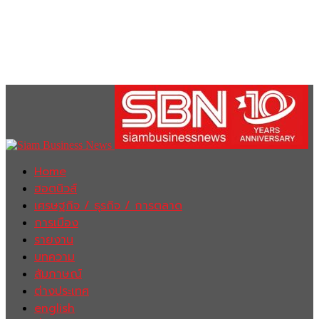
Home
ฮอตนิวส์
เศรษฐกิจ / ธุรกิจ / การตลาด
การเมือง
รายงาน
บทความ
สัมภาษณ์
ต่างประเทศ
english