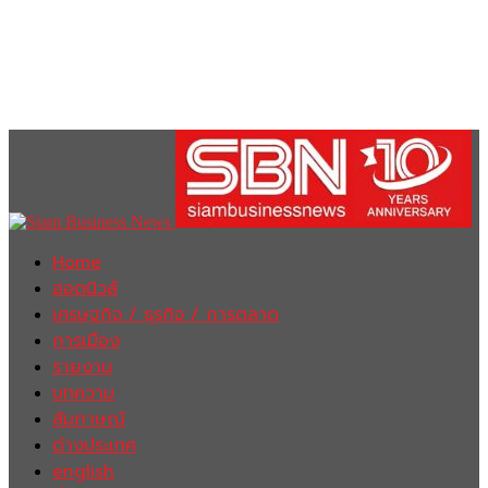
Home
ฮอตนิวส์
เศรษฐกิจ / ธุรกิจ / การตลาด
การเมือง
รายงาน
บทความ
สัมภาษณ์
ต่างประเทศ
english