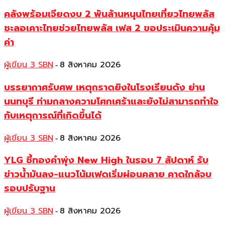
คลังพร้อมเจียดงบ 2 พันล้านหนุนไทยเที่ยวไทยพลัส
ชะลอเคาะไทยช่วยไทยพลัส เฟส 2 ขอประเมินความคุ้ม
ค่า
ผู้เขียน 3 SBN
8 สิงหาคม 2026
-
บรรยากาศรับศพ เหตุกราดยิงในโรงเรียนดัง ย่าน
นนทบุรี ท่ามกลางความโศกเศร้าและยังไม่สามารถทำใจ
กับเหตุการณ์ที่เกิดขึ้นได้
ผู้เขียน 3 SBN
8 สิงหาคม 2026
-
YLG ชี้ทองคำพุ่ง New High ในรอบ 7 สัปดาห์ รับ
ข่าวน้ำมันลง-แนวโน้มเฟดเริ่มผ่อนคลาย คาดใกล้จบ
รอบปรับฐาน
ผู้เขียน 3 SBN
8 สิงหาคม 2026
-