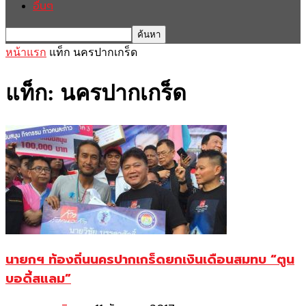
อื่นๆ
หน้าแรก
แท็ก
นครปากเกร็ด
แท็ก: นครปากเกร็ด
นายกฯ ท้องถิ่นนครปากเกร็ดยกเงินเดือนสมทบ “ตูน
บอดี้สแลม”