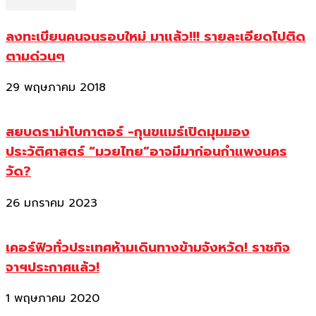
ลงทะเบียนคนจนรอบใหม่ มาแล้ว!!! รายละเอียดไปติด
ตามด่วนๆ
29 พฤษภาคม 2018
สยบดราม่าโบกาตอร์ -กุนขแมร์เปิดมุมมอง
ประวัติศาสตร์ “มวยไทย”อาจมีมาก่อนกำแพงนคร
วัด?
26 มกราคม 2023
เคอร์ฟิวทั่วประเทศห้ามเดินทางข้ามจังหวัด! ราชกิจ
จาฯประกาศแล้ว!
1 พฤษภาคม 2020