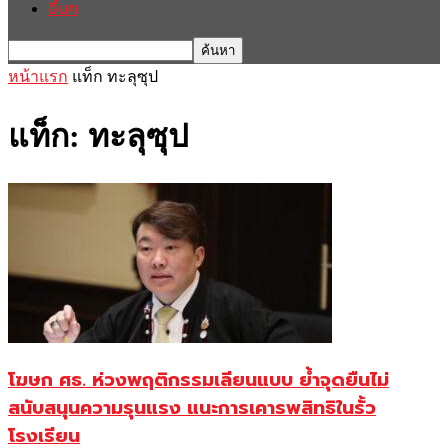
อื่นๆ
หน้าแรก
แท็ก
ทะลุซุป
แท็ก: ทะลุซุป
โฆษก ศธ. ห่วงพฤติกรรมเลียนแบบ ย้ำจุดยืนไม่
สนับสนุนความรุนแรง แนะการเคารพสิทธิในรั้ว
โรงเรียน