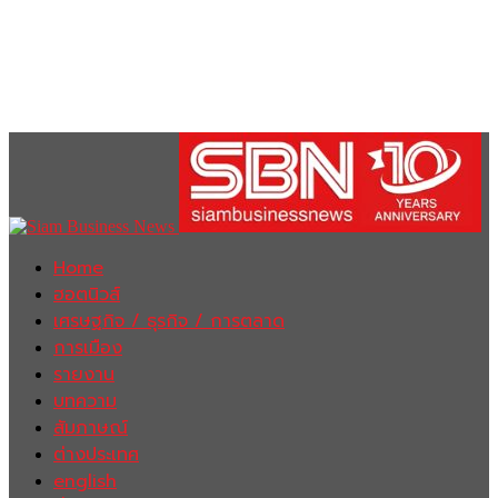
Home
ฮอตนิวส์
เศรษฐกิจ / ธุรกิจ / การตลาด
การเมือง
รายงาน
บทความ
สัมภาษณ์
ต่างประเทศ
english