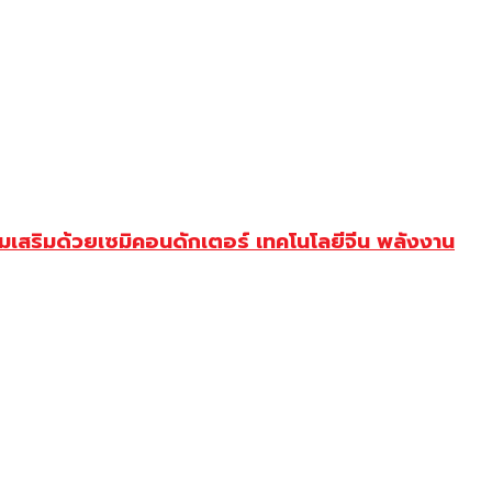
มเสริมด้วยเซมิคอนดักเตอร์ เทคโนโลยีจีน พลังงาน