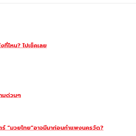
ไงที่ไหน? ไปเช็คเลย
ตามด่วนๆ
สตร์ “มวยไทย”อาจมีมาก่อนกำแพงนครวัด?