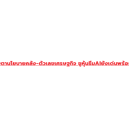
านโยบายคลัง-ตัวเลขเศรษฐกิจ ชูหุ้นธีมAIยังเด่นพร้อ