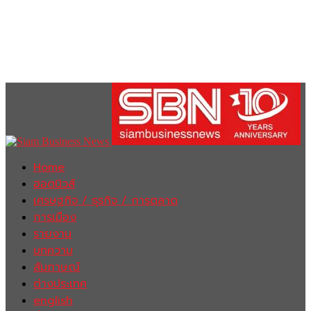
Home
ฮอตนิวส์
เศรษฐกิจ / ธุรกิจ / การตลาด
การเมือง
รายงาน
บทความ
สัมภาษณ์
ต่างประเทศ
english