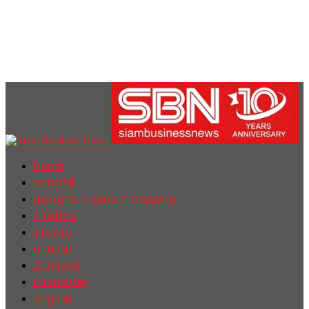
Home
ฮอตนิวส์
เศรษฐกิจ / ธุรกิจ / การตลาด
การเมือง
รายงาน
บทความ
สัมภาษณ์
ต่างประเทศ
english