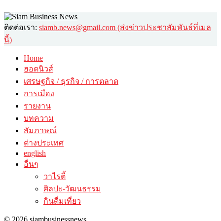
ติดต่อเรา:
siamb.news@gmail.com (ส่งข่าวประชาสัมพันธ์ที่เมล
นี้)
Home
ฮอตนิวส์
เศรษฐกิจ / ธุรกิจ / การตลาด
การเมือง
รายงาน
บทความ
สัมภาษณ์
ต่างประเทศ
english
อื่นๆ
วาไรตี้
ศิลปะ-วัฒนธรรม
กินดื่มเที่ยว
© 2026 siambusinessnews