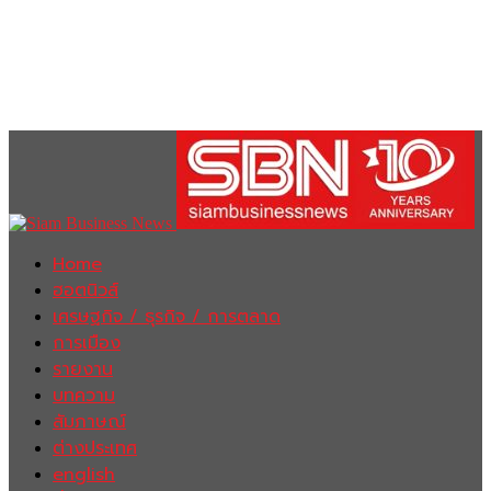
Home
ฮอตนิวส์
เศรษฐกิจ / ธุรกิจ / การตลาด
การเมือง
รายงาน
บทความ
สัมภาษณ์
ต่างประเทศ
english