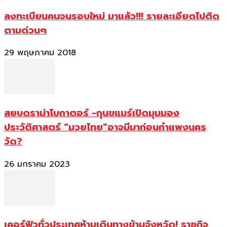
ลงทะเบียนคนจนรอบใหม่ มาแล้ว!!! รายละเอียดไปติด
ตามด่วนๆ
29 พฤษภาคม 2018
สยบดราม่าโบกาตอร์ -กุนขแมร์เปิดมุมมอง
ประวัติศาสตร์ “มวยไทย”อาจมีมาก่อนกำแพงนคร
วัด?
26 มกราคม 2023
เคอร์ฟิวทั่วประเทศห้ามเดินทางข้ามจังหวัด! ราชกิจ