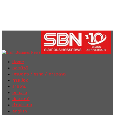
Home
ฮอตนิวส์
เศรษฐกิจ / ธุรกิจ / การตลาด
การเมือง
รายงาน
บทความ
สัมภาษณ์
ต่างประเทศ
english