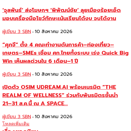
‘จุลพันธ์’ ส่งโฆษกฯ ‘พิพัฒน์ชัย‘ ลุยเมืองร้อยเอ็ด
มอบเครื่องมือโชว์ทักษะเน้นเรียนได้งบ จบได้งาน
ผู้เขียน 3 SBN
10 สิงหาคม 2026
-
“ศุภจี” ตั้ง 4 คณะทำงานดันการค้า–ท่องเที่ยว–
เกษตร–SMEs เชื่อม ศก.ไทยทั้งระบบ เร่ง Quick Big
Win เห็นผลด่วนใน 6 เดือน–1 ปี
ผู้เขียน 3 SBN
10 สิงหาคม 2026
-
เปิดตัว OSIM UDREAM.AI พร้อมเนรมิต “THE
REALM OF WELLNESS” ร่วมกับพันธมิตรชั้นนำ
21–31 ส.ค.นี้ ณ A SPACE...
ผู้เขียน 3 SBN
10 สิงหาคม 2026
-
โหลดเพิ่มเติม