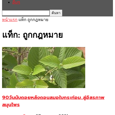
อื่นๆ
หน้าแรก
แท็ก
ถูกกฎหมาย
แท็ก: ถูกกฎหมาย
90วันนับถอยหลังถอนสมอใบกระท่อม..สู่อิสรภาพ
สมุนไพร