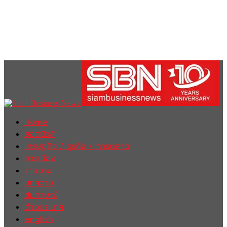
Home
ฮอตนิวส์
เศรษฐกิจ / ธุรกิจ / การตลาด
การเมือง
รายงาน
บทความ
สัมภาษณ์
ต่างประเทศ
english