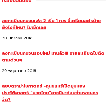
เรื่องยอดนิยม
ลงทะเบียนคนจนเฟส 2 เริ่ม 1 ก.พ.นี้เตรียมอะไรบ้าง
ยังไงที่ไหน? ไปเช็คเลย
30 มกราคม 2018
ลงทะเบียนคนจนรอบใหม่ มาแล้ว!!! รายละเอียดไปติด
ตามด่วนๆ
29 พฤษภาคม 2018
สยบดราม่าโบกาตอร์ -กุนขแมร์เปิดมุมมอง
ประวัติศาสตร์ “มวยไทย”อาจมีมาก่อนกำแพงนคร
วัด?