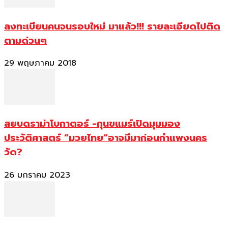
ลงทะเบียนคนจนรอบใหม่ มาแล้ว!!! รายละเอียดไปติด
ตามด่วนๆ
29 พฤษภาคม 2018
สยบดราม่าโบกาตอร์ -กุนขแมร์เปิดมุมมอง
ประวัติศาสตร์ “มวยไทย”อาจมีมาก่อนกำแพงนคร
วัด?
26 มกราคม 2023