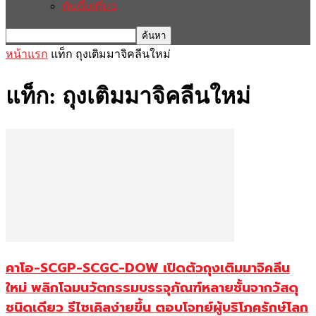
กินดื่มเที่ยว
หน้าแรก
แท็ก
ถุงเติมมาจิคลีนใหม่
แท็ก: ถุงเติมมาจิคลีนใหม่
คาโอ-SCGP-SCGC-DOW เปิดตัวถุงเติมมาจิคลีน
ใหม่ พลิกโฉมนวัตกรรมบรรจุภัณฑ์หลายชั้นจากวัสดุ
ชนิดเดียว รีไซเคิลง่ายขึ้น ตอบโจทย์ผู้บริโภครักษ์โลก