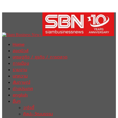
Home
ฮอตนิวส์
เศรษฐกิจ / ธุรกิจ / การตลาด
การเมือง
รายงาน
บทความ
สัมภาษณ์
ต่างประเทศ
english
อื่นๆ
วาไรตี้
ศิลปะ-วัฒนธรรม