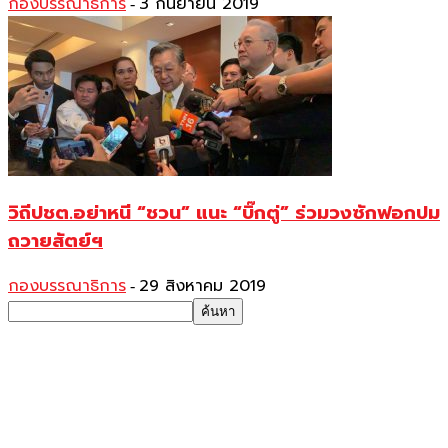
กองบรรณาธิการ
3 กันยายน 2019
-
วิถีปชต.อย่าหนี “ชวน” แนะ “บิ๊กตู่” ร่วมวงซักฟอกปม
ถวายสัตย์ฯ
กองบรรณาธิการ
29 สิงหาคม 2019
-