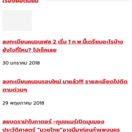
เรื่องยอดนิยม
ลงทะเบียนคนจนเฟส 2 เริ่ม 1 ก.พ.นี้เตรียมอะไรบ้าง
ยังไงที่ไหน? ไปเช็คเลย
30 มกราคม 2018
ลงทะเบียนคนจนรอบใหม่ มาแล้ว!!! รายละเอียดไปติด
ตามด่วนๆ
29 พฤษภาคม 2018
สยบดราม่าโบกาตอร์ -กุนขแมร์เปิดมุมมอง
ประวัติศาสตร์ “มวยไทย”อาจมีมาก่อนกำแพงนคร