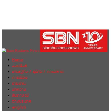
Home
ฮอตนิวส์
เศรษฐกิจ / ธุรกิจ / การตลาด
การเมือง
รายงาน
บทความ
สัมภาษณ์
ต่างประเทศ
english