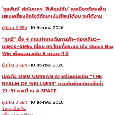
‘จุลพันธ์’ ส่งโฆษกฯ ‘พิพัฒน์ชัย‘ ลุยเมืองร้อยเอ็ด
มอบเครื่องมือโชว์ทักษะเน้นเรียนได้งบ จบได้งาน
ผู้เขียน 3 SBN
10 สิงหาคม 2026
-
“ศุภจี” ตั้ง 4 คณะทำงานดันการค้า–ท่องเที่ยว–
เกษตร–SMEs เชื่อม ศก.ไทยทั้งระบบ เร่ง Quick Big
Win เห็นผลด่วนใน 6 เดือน–1 ปี
ผู้เขียน 3 SBN
10 สิงหาคม 2026
-
เปิดตัว OSIM UDREAM.AI พร้อมเนรมิต “THE
REALM OF WELLNESS” ร่วมกับพันธมิตรชั้นนำ
21–31 ส.ค.นี้ ณ A SPACE...
ผู้เขียน 3 SBN
10 สิงหาคม 2026
-
โหลดเพิ่มเติม