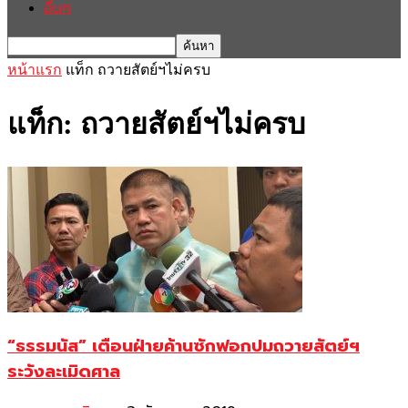
อื่นๆ
หน้าแรก
แท็ก
ถวายสัตย์ฯไม่ครบ
แท็ก: ถวายสัตย์ฯไม่ครบ
“ธรรมนัส” เตือนฝ่ายค้านซักฟอกปมถวายสัตย์ฯ
ระวังละเมิดศาล