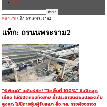
อื่นๆ
หน้าแรก
แท็ก
ถรนนพระราม2
แท็ก: ถรนนพระราม2
“พิพัฒน์” เคลียร์ชัด! “ปิดพื้นที่ 100%” คือปิดจุด
เสี่ยง ไม่ใช่ปิดถนนทั้งสาย ย้ำประชาชนต้องปลอดภัย
สูงสุด ไม่มีการอุ้มผู้รับเหมา สั่ง ทล. กางผังจราจร