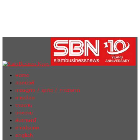
Home
ฮอตนิวส์
เศรษฐกิจ / ธุรกิจ / การตลาด
การเมือง
รายงาน
บทความ
สัมภาษณ์
ต่างประเทศ
english