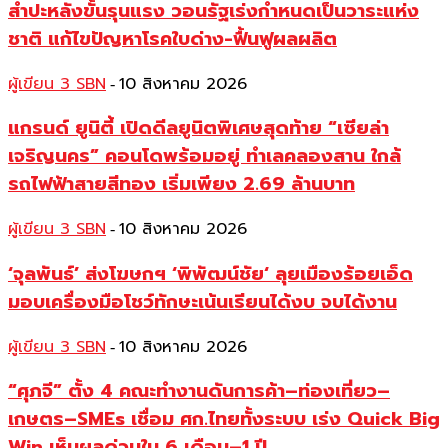
สำปะหลังขั้นรุนแรง วอนรัฐเร่งกำหนดเป็นวาระแห่ง
ชาติ แก้ไขปัญหาโรคใบด่าง-ฟื้นฟูผลผลิต
ผู้เขียน 3 SBN
10 สิงหาคม 2026
-
แกรนด์ ยูนิตี้ เปิดดีลยูนิตพิเศษสุดท้าย “เซียล่า
เจริญนคร” คอนโดพร้อมอยู่ ทำเลคลองสาน ใกล้
รถไฟฟ้าสายสีทอง เริ่มเพียง 2.69 ล้านบาท
ผู้เขียน 3 SBN
10 สิงหาคม 2026
-
‘จุลพันธ์’ ส่งโฆษกฯ ‘พิพัฒน์ชัย‘ ลุยเมืองร้อยเอ็ด
มอบเครื่องมือโชว์ทักษะเน้นเรียนได้งบ จบได้งาน
ผู้เขียน 3 SBN
10 สิงหาคม 2026
-
“ศุภจี” ตั้ง 4 คณะทำงานดันการค้า–ท่องเที่ยว–
เกษตร–SMEs เชื่อม ศก.ไทยทั้งระบบ เร่ง Quick Big
Win เห็นผลด่วนใน 6 เดือน–1 ปี