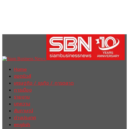
Home
ฮอตนิวส์
เศรษฐกิจ / ธุรกิจ / การตลาด
การเมือง
รายงาน
บทความ
สัมภาษณ์
ต่างประเทศ
english