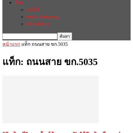
อื่นๆ
วาไรตี้
ศิลปะ-วัฒนธรรม
กินดื่มเที่ยว
หน้าแรก
แท็ก
ถนนสาย ขก.5035
แท็ก: ถนนสาย ขก.5035