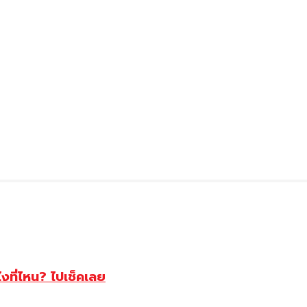
ไงที่ไหน? ไปเช็คเลย