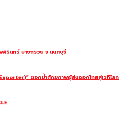
ศิรินทร์ บางกรวย จ.นนทบุรี
porter)” ตอกย้ำศักยภาพผู้ส่งออกไทยสู่เวทีโลก
CLE