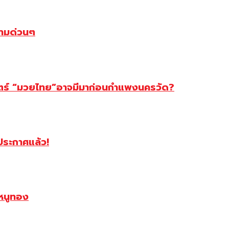
ตามด่วนๆ
สตร์ “มวยไทย”อาจมีมาก่อนกำแพงนครวัด?
ฯประกาศแล้ว!
หนูทอง