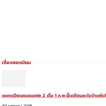
เรื่องยอดนิยม
ลงทะเบียนคนจนเฟส 2 เริ่ม 1 ก.พ.นี้เตรียมอะไรบ้างยัง