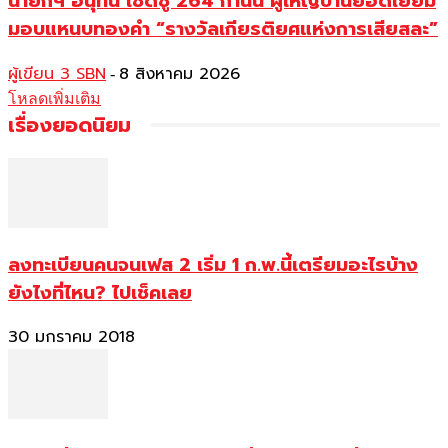
นายกฯ อนุทิน เชิดชู 264 กำนัน ผู้ใหญ่บ้านยอดเยี่ยม
มอบแหนบทองคำ “รางวัลเกียรติยศแห่งการเสียสละ”
ผู้เขียน 3 SBN
8 สิงหาคม 2026
-
โหลดเพิ่มเติม
เรื่องยอดนิยม
ลงทะเบียนคนจนเฟส 2 เริ่ม 1 ก.พ.นี้เตรียมอะไรบ้าง
ยังไงที่ไหน? ไปเช็คเลย
30 มกราคม 2018