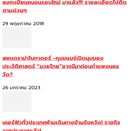
ลงทะเบียนคนจนรอบใหม่ มาแล้ว!!! รายละเอียดไปติด
ตามด่วนๆ
29 พฤษภาคม 2018
สยบดราม่าโบกาตอร์ -กุนขแมร์เปิดมุมมอง
ประวัติศาสตร์ “มวยไทย”อาจมีมาก่อนกำแพงนคร
วัด?
26 มกราคม 2023
เคอร์ฟิวทั่วประเทศห้ามเดินทางข้ามจังหวัด! ราชกิจ
จาฯประกาศแล้ว!