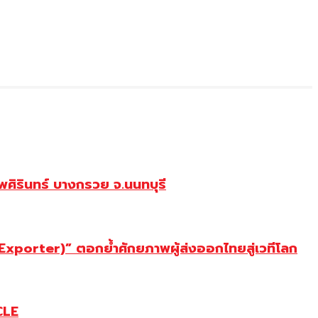
ศิรินทร์ บางกรวย จ.นนทบุรี
porter)” ตอกย้ำศักยภาพผู้ส่งออกไทยสู่เวทีโลก
CLE