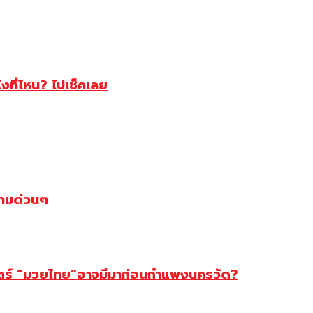
ไงที่ไหน? ไปเช็คเลย
ตามด่วนๆ
สตร์ “มวยไทย”อาจมีมาก่อนกำแพงนครวัด?