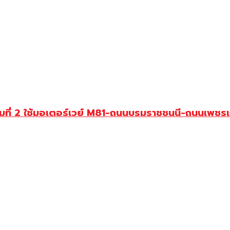
ามที่ 2 ใช้มอเตอร์เวย์ M81-ถนนบรมราชชนนี-ถนนเพชร