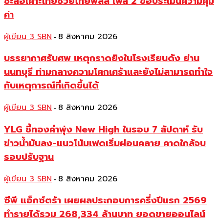
ชะลอเคาะไทยช่วยไทยพลัส เฟส 2 ขอประเมินความคุ้ม
ค่า
ผู้เขียน 3 SBN
8 สิงหาคม 2026
-
บรรยากาศรับศพ เหตุกราดยิงในโรงเรียนดัง ย่าน
นนทบุรี ท่ามกลางความโศกเศร้าและยังไม่สามารถทำใจ
กับเหตุการณ์ที่เกิดขึ้นได้
ผู้เขียน 3 SBN
8 สิงหาคม 2026
-
YLG ชี้ทองคำพุ่ง New High ในรอบ 7 สัปดาห์ รับ
ข่าวน้ำมันลง-แนวโน้มเฟดเริ่มผ่อนคลาย คาดใกล้จบ
รอบปรับฐาน
ผู้เขียน 3 SBN
8 สิงหาคม 2026
-
ซีพี แอ็กซ์ตร้า เผยผลประกอบการครึ่งปีแรก 2569
ทำรายได้รวม 268,334 ล้านบาท ยอดขายออนไลน์