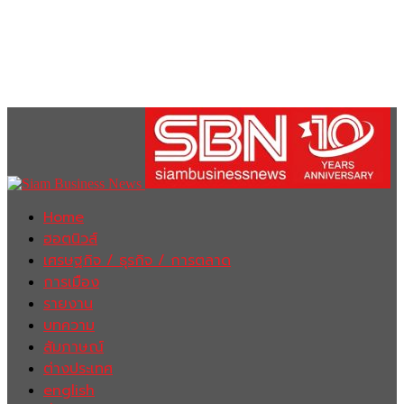
Home
ฮอตนิวส์
เศรษฐกิจ / ธุรกิจ / การตลาด
การเมือง
รายงาน
บทความ
สัมภาษณ์
ต่างประเทศ
english