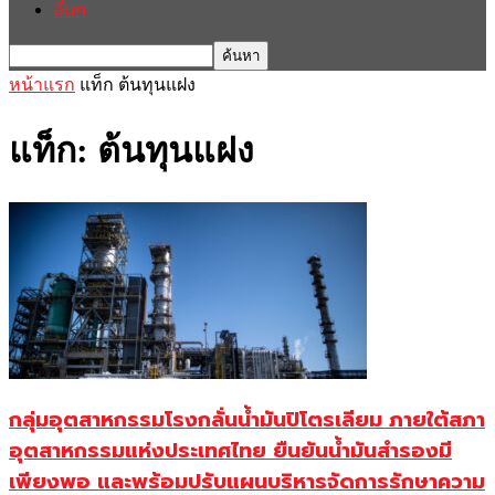
อื่นๆ
หน้าแรก
แท็ก
ต้นทุนแฝง
แท็ก: ต้นทุนแฝง
กลุ่มอุตสาหกรรมโรงกลั่นน้ำมันปิโตรเลียม ภายใต้สภา
อุตสาหกรรมแห่งประเทศไทย ยืนยันน้ำมันสำรองมี
เพียงพอ และพร้อมปรับแผนบริหารจัดการรักษาความ