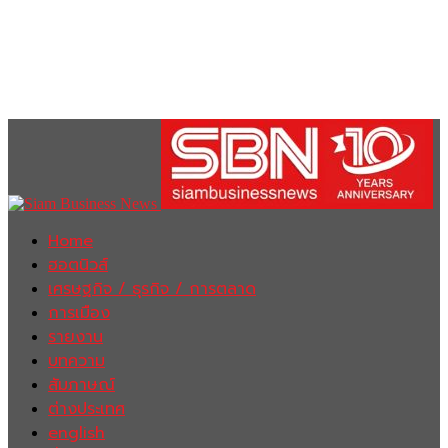
Home
ฮอตนิวส์
เศรษฐกิจ / ธุรกิจ / การตลาด
การเมือง
รายงาน
บทความ
สัมภาษณ์
ต่างประเทศ
english