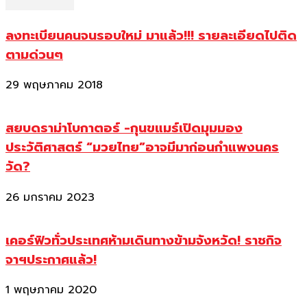
ลงทะเบียนคนจนรอบใหม่ มาแล้ว!!! รายละเอียดไปติด
ตามด่วนๆ
29 พฤษภาคม 2018
สยบดราม่าโบกาตอร์ -กุนขแมร์เปิดมุมมอง
ประวัติศาสตร์ “มวยไทย”อาจมีมาก่อนกำแพงนคร
วัด?
26 มกราคม 2023
เคอร์ฟิวทั่วประเทศห้ามเดินทางข้ามจังหวัด! ราชกิจ
จาฯประกาศแล้ว!
1 พฤษภาคม 2020