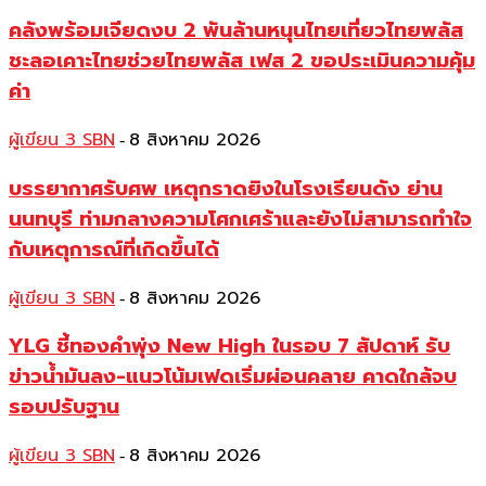
คลังพร้อมเจียดงบ 2 พันล้านหนุนไทยเที่ยวไทยพลัส
ชะลอเคาะไทยช่วยไทยพลัส เฟส 2 ขอประเมินความคุ้ม
ค่า
ผู้เขียน 3 SBN
8 สิงหาคม 2026
-
บรรยากาศรับศพ เหตุกราดยิงในโรงเรียนดัง ย่าน
นนทบุรี ท่ามกลางความโศกเศร้าและยังไม่สามารถทำใจ
กับเหตุการณ์ที่เกิดขึ้นได้
ผู้เขียน 3 SBN
8 สิงหาคม 2026
-
YLG ชี้ทองคำพุ่ง New High ในรอบ 7 สัปดาห์ รับ
ข่าวน้ำมันลง-แนวโน้มเฟดเริ่มผ่อนคลาย คาดใกล้จบ
รอบปรับฐาน
ผู้เขียน 3 SBN
8 สิงหาคม 2026
-