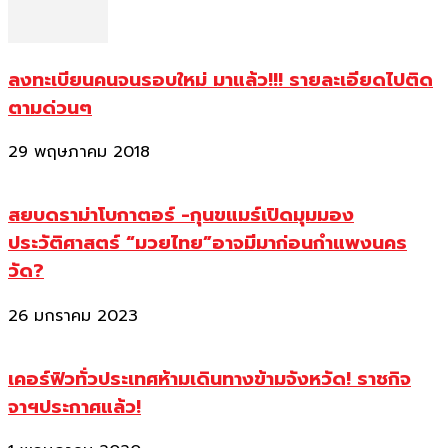
ลงทะเบียนคนจนรอบใหม่ มาแล้ว!!! รายละเอียดไปติด
ตามด่วนๆ
29 พฤษภาคม 2018
สยบดราม่าโบกาตอร์ -กุนขแมร์เปิดมุมมอง
ประวัติศาสตร์ “มวยไทย”อาจมีมาก่อนกำแพงนคร
วัด?
26 มกราคม 2023
เคอร์ฟิวทั่วประเทศห้ามเดินทางข้ามจังหวัด! ราชกิจ
จาฯประกาศแล้ว!