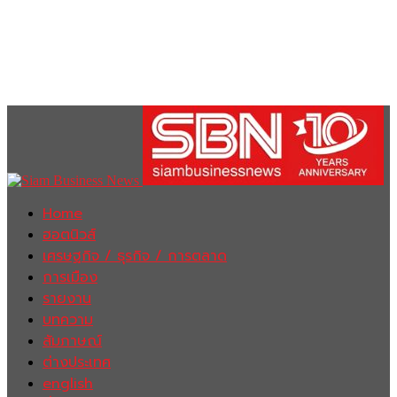
Home
ฮอตนิวส์
เศรษฐกิจ / ธุรกิจ / การตลาด
การเมือง
รายงาน
บทความ
สัมภาษณ์
ต่างประเทศ
english