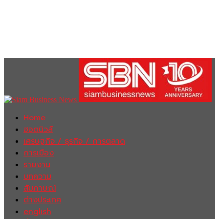
Home
ฮอตนิวส์
เศรษฐกิจ / ธุรกิจ / การตลาด
การเมือง
รายงาน
บทความ
สัมภาษณ์
ต่างประเทศ
english