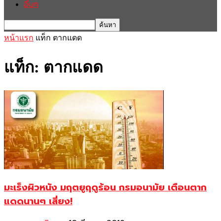
อื่นๆ
หน้าแรก
แท็ก
ตากแดด
แท็ก: ตากแดด
มะเร็งผิวหนัง มฤตยูฤดูร้อน กรมอนามัย เตือนตาก
แดดนานๆ เสี่ยง!