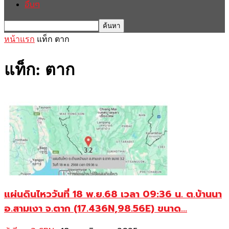
อื่นๆ
หน้าแรก
แท็ก
ตาก
แท็ก: ตาก
แผ่นดินไหววันที่ 18 พ.ย.68 เวลา 09:36 น. ต.บ้านนา
อ.สามเงา จ.ตาก (17.436N,98.56E) ขนาด...