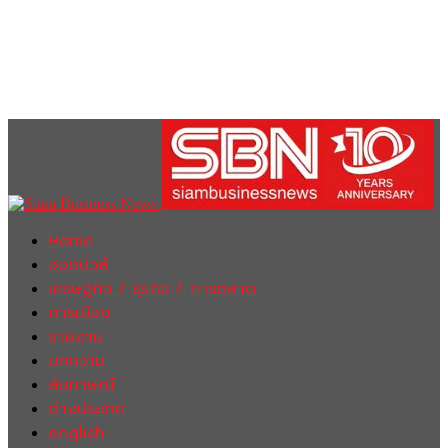
Home
ฮอตนิวส์
เศรษฐกิจ / ธุรกิจ / การตลาด
การเมือง
รายงาน
บทความ
สัมภาษณ์
ต่างประเทศ
english