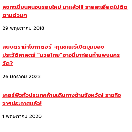
ลงทะเบียนคนจนรอบใหม่ มาแล้ว!!! รายละเอียดไปติด
ตามด่วนๆ
29 พฤษภาคม 2018
สยบดราม่าโบกาตอร์ -กุนขแมร์เปิดมุมมอง
ประวัติศาสตร์ “มวยไทย”อาจมีมาก่อนกำแพงนคร
วัด?
26 มกราคม 2023
เคอร์ฟิวทั่วประเทศห้ามเดินทางข้ามจังหวัด! ราชกิจ
จาฯประกาศแล้ว!
1 พฤษภาคม 2020