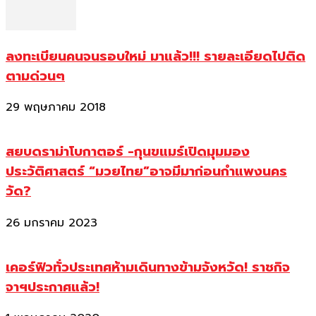
ลงทะเบียนคนจนรอบใหม่ มาแล้ว!!! รายละเอียดไปติด
ตามด่วนๆ
29 พฤษภาคม 2018
สยบดราม่าโบกาตอร์ -กุนขแมร์เปิดมุมมอง
ประวัติศาสตร์ “มวยไทย”อาจมีมาก่อนกำแพงนคร
วัด?
26 มกราคม 2023
เคอร์ฟิวทั่วประเทศห้ามเดินทางข้ามจังหวัด! ราชกิจ
จาฯประกาศแล้ว!