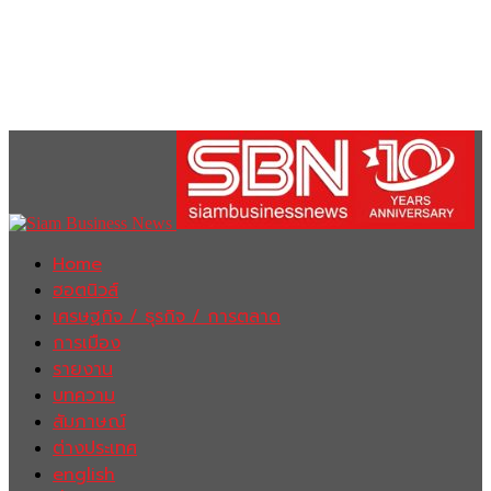
Home
ฮอตนิวส์
เศรษฐกิจ / ธุรกิจ / การตลาด
การเมือง
รายงาน
บทความ
สัมภาษณ์
ต่างประเทศ
english