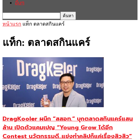
อื่นๆ
หน้าแรก
แท็ก
ตลาดสกินแคร์
แท็ก: ตลาดสกินแคร์
DragKooler ผนึก “สสอท.” บุกตลาดสกินแคร์แสน
ล้าน เปิดตัวแคมเปญ “Young Grow ได้อีก
Contest นวัตกรรมดี..แข่งทำคลิปก็แค่เรื่องสิวสิว”