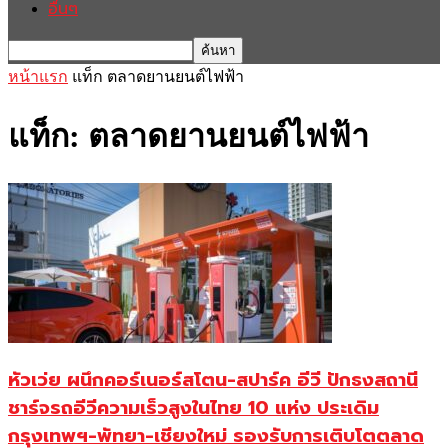
อื่นๆ
หน้าแรก
แท็ก
ตลาดยานยนต์ไฟฟ้า
แท็ก: ตลาดยานยนต์ไฟฟ้า
หัวเว่ย ผนึกคอร์เนอร์สโตน-สปาร์ค อีวี ปักธงสถานี
ชาร์จรถอีวีความเร็วสูงในไทย 10 แห่ง ประเดิม
กรุงเทพฯ-พัทยา-เชียงใหม่ รองรับการเติบโตตลาด