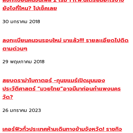
ลงทะเบียนคนจนเฟส 2 เริ่ม 1 ก.พ.นี้เตรียมอะไรบ้าง
ยังไงที่ไหน? ไปเช็คเลย
30 มกราคม 2018
ลงทะเบียนคนจนรอบใหม่ มาแล้ว!!! รายละเอียดไปติด
ตามด่วนๆ
29 พฤษภาคม 2018
สยบดราม่าโบกาตอร์ -กุนขแมร์เปิดมุมมอง
ประวัติศาสตร์ “มวยไทย”อาจมีมาก่อนกำแพงนคร
วัด?
26 มกราคม 2023
เคอร์ฟิวทั่วประเทศห้ามเดินทางข้ามจังหวัด! ราชกิจ