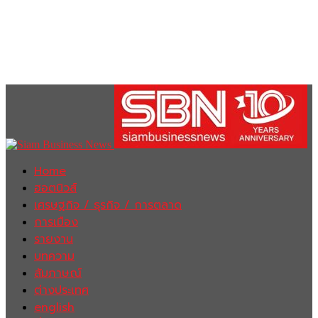
Home
ฮอตนิวส์
เศรษฐกิจ / ธุรกิจ / การตลาด
การเมือง
รายงาน
บทความ
สัมภาษณ์
ต่างประเทศ
english