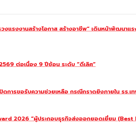
ทรวงแรงงานสร้างโอกาส สร้างอาชีพ” เดินหน้าพัฒนาแรง
69 ต่อเนื่อง 9 ปีซ้อน ระดับ “ดีเลิศ”
ปิดการขอรับความช่วยเหลือ กรณีกราดยิงภายใน รร.เทพ
d 2026 “ผู้ประกอบธุรกิจส่งออกยอดเยี่ยม (Best Ex