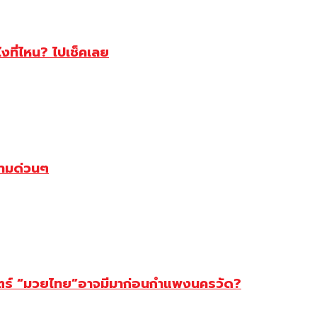
ไงที่ไหน? ไปเช็คเลย
ตามด่วนๆ
สตร์ “มวยไทย”อาจมีมาก่อนกำแพงนครวัด?