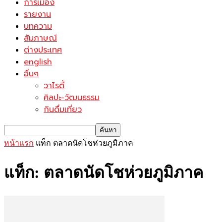
การเมือง
รายงาน
บทความ
สัมภาษณ์
ต่างประเทศ
english
อื่นๆ
วาไรตี้
ศิลปะ-วัฒนธรรม
กินดื่มเที่ยว
หน้าแรก
แท็ก
ตลาดนัดโชห่วยภูมิภาค
แท็ก: ตลาดนัดโชห่วยภูมิภาค