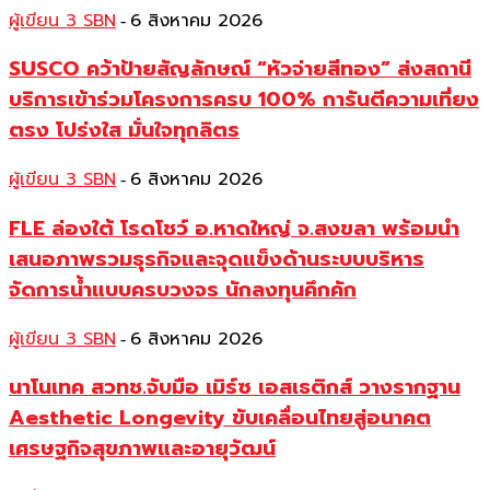
ผู้เขียน 3 SBN
6 สิงหาคม 2026
-
SUSCO คว้าป้ายสัญลักษณ์ “หัวจ่ายสีทอง” ส่งสถานี
บริการเข้าร่วมโครงการครบ 100% การันตีความเที่ยง
ตรง โปร่งใส มั่นใจทุกลิตร
ผู้เขียน 3 SBN
6 สิงหาคม 2026
-
FLE ล่องใต้ โรดโชว์ อ.หาดใหญ่ จ.สงขลา พร้อมนำ
เสนอภาพรวมธุรกิจและจุดแข็งด้านระบบบริหาร
จัดการน้ำแบบครบวงจร นักลงทุนคึกคัก
ผู้เขียน 3 SBN
6 สิงหาคม 2026
-
นาโนเทค สวทช.จับมือ เมิร์ซ เอสเธติกส์ วางรากฐาน
Aesthetic Longevity ขับเคลื่อนไทยสู่อนาคต
เศรษฐกิจสุขภาพและอายุวัฒน์