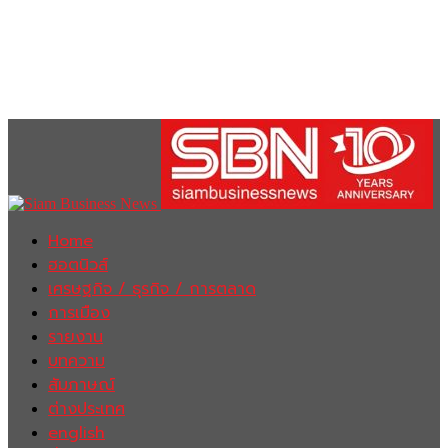
Home
ฮอตนิวส์
เศรษฐกิจ / ธุรกิจ / การตลาด
การเมือง
รายงาน
บทความ
สัมภาษณ์
ต่างประเทศ
english