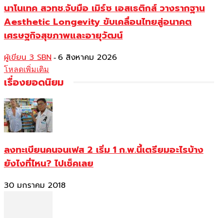
นาโนเทค สวทช.จับมือ เมิร์ซ เอสเธติกส์ วางรากฐาน
Aesthetic Longevity ขับเคลื่อนไทยสู่อนาคต
เศรษฐกิจสุขภาพและอายุวัฒน์
ผู้เขียน 3 SBN
6 สิงหาคม 2026
-
โหลดเพิ่มเติม
เรื่องยอดนิยม
ลงทะเบียนคนจนเฟส 2 เริ่ม 1 ก.พ.นี้เตรียมอะไรบ้าง
ยังไงที่ไหน? ไปเช็คเลย
30 มกราคม 2018