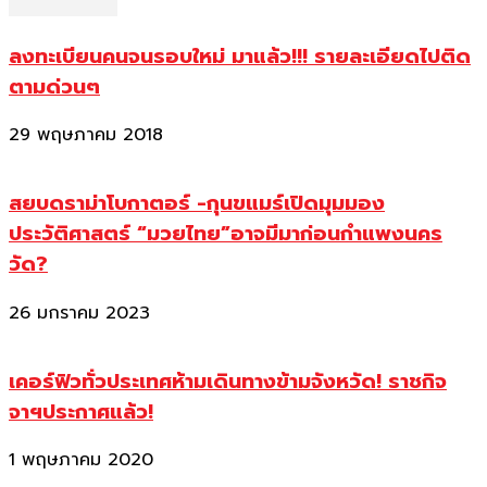
ลงทะเบียนคนจนรอบใหม่ มาแล้ว!!! รายละเอียดไปติด
ตามด่วนๆ
29 พฤษภาคม 2018
สยบดราม่าโบกาตอร์ -กุนขแมร์เปิดมุมมอง
ประวัติศาสตร์ “มวยไทย”อาจมีมาก่อนกำแพงนคร
วัด?
26 มกราคม 2023
เคอร์ฟิวทั่วประเทศห้ามเดินทางข้ามจังหวัด! ราชกิจ
จาฯประกาศแล้ว!
1 พฤษภาคม 2020