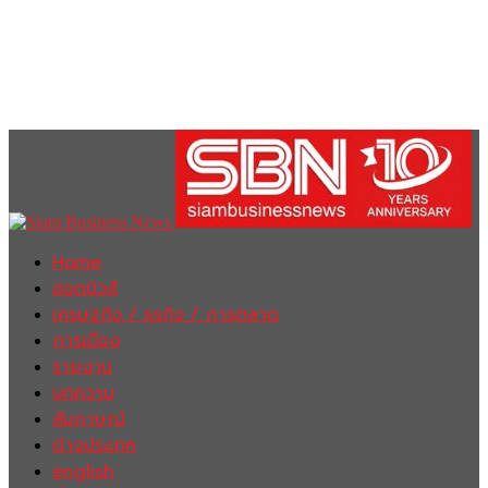
Home
ฮอตนิวส์
เศรษฐกิจ / ธุรกิจ / การตลาด
การเมือง
รายงาน
บทความ
สัมภาษณ์
ต่างประเทศ
english