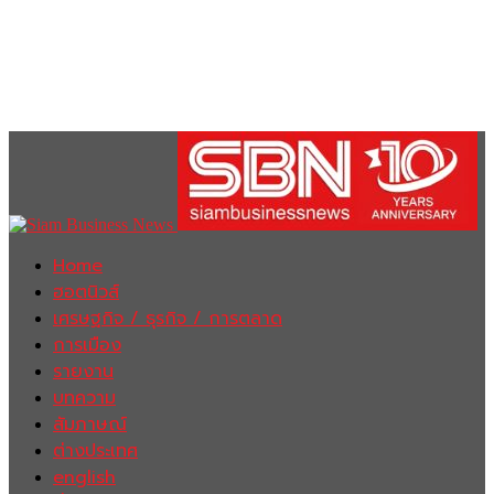
Home
ฮอตนิวส์
เศรษฐกิจ / ธุรกิจ / การตลาด
การเมือง
รายงาน
บทความ
สัมภาษณ์
ต่างประเทศ
english