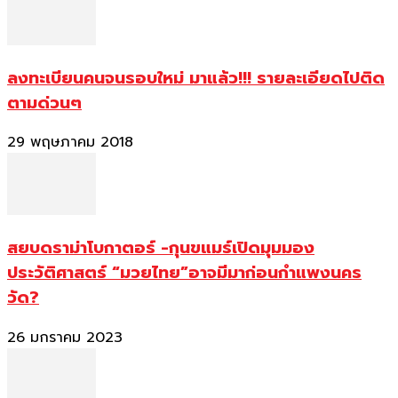
ลงทะเบียนคนจนรอบใหม่ มาแล้ว!!! รายละเอียดไปติด
ตามด่วนๆ
29 พฤษภาคม 2018
สยบดราม่าโบกาตอร์ -กุนขแมร์เปิดมุมมอง
ประวัติศาสตร์ “มวยไทย”อาจมีมาก่อนกำแพงนคร
วัด?
26 มกราคม 2023