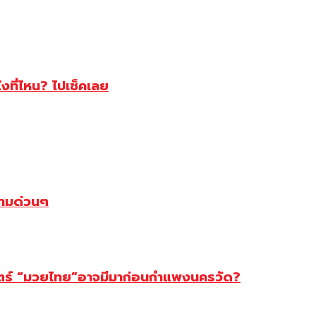
ไงที่ไหน? ไปเช็คเลย
ตามด่วนๆ
สตร์ “มวยไทย”อาจมีมาก่อนกำแพงนครวัด?