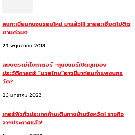
ลงทะเบียนคนจนรอบใหม่ มาแล้ว!!! รายละเอียดไปติด
ตามด่วนๆ
29 พฤษภาคม 2018
สยบดราม่าโบกาตอร์ -กุนขแมร์เปิดมุมมอง
ประวัติศาสตร์ “มวยไทย”อาจมีมาก่อนกำแพงนคร
วัด?
26 มกราคม 2023
เคอร์ฟิวทั่วประเทศห้ามเดินทางข้ามจังหวัด! ราชกิจ
จาฯประกาศแล้ว!