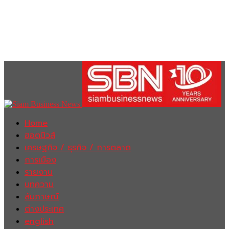
Home
ฮอตนิวส์
เศรษฐกิจ / ธุรกิจ / การตลาด
การเมือง
รายงาน
บทความ
สัมภาษณ์
ต่างประเทศ
english