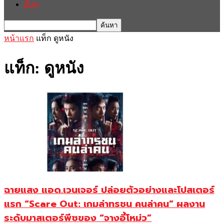
อื่นๆ
หน้าแรก
แท็ก
ดูหนัง
แท็ก: ดูหนัง
ฉายแสง แอด.เวนเจอร์ ปล่อยตัวอย่างและโปสเตอร์
แรก “Scare Out: เกมล่าทรชน คนล่าคน” ผลงาน
ระดับมาสเตอร์พีซของ “จางอี้โหม่ว”