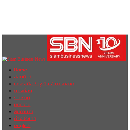
Home
ฮอตนิวส์
เศรษฐกิจ / ธุรกิจ / การตลาด
การเมือง
รายงาน
บทความ
สัมภาษณ์
ต่างประเทศ
english