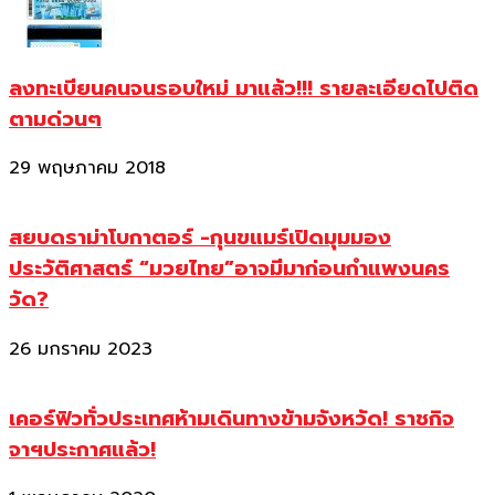
ลงทะเบียนคนจนรอบใหม่ มาแล้ว!!! รายละเอียดไปติด
ตามด่วนๆ
29 พฤษภาคม 2018
สยบดราม่าโบกาตอร์ -กุนขแมร์เปิดมุมมอง
ประวัติศาสตร์ “มวยไทย”อาจมีมาก่อนกำแพงนคร
วัด?
26 มกราคม 2023
เคอร์ฟิวทั่วประเทศห้ามเดินทางข้ามจังหวัด! ราชกิจ
จาฯประกาศแล้ว!