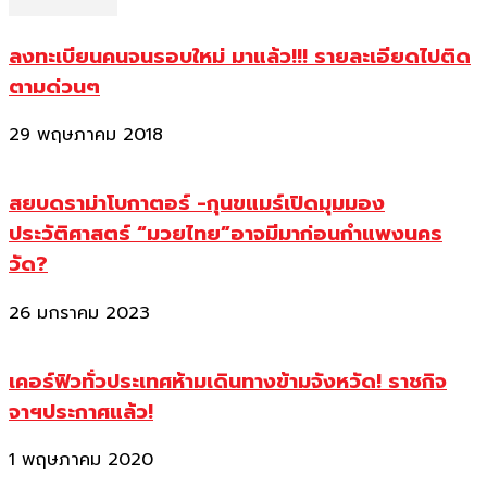
ลงทะเบียนคนจนรอบใหม่ มาแล้ว!!! รายละเอียดไปติด
ตามด่วนๆ
29 พฤษภาคม 2018
สยบดราม่าโบกาตอร์ -กุนขแมร์เปิดมุมมอง
ประวัติศาสตร์ “มวยไทย”อาจมีมาก่อนกำแพงนคร
วัด?
26 มกราคม 2023
เคอร์ฟิวทั่วประเทศห้ามเดินทางข้ามจังหวัด! ราชกิจ
จาฯประกาศแล้ว!
1 พฤษภาคม 2020