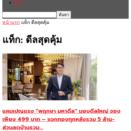
อื่นๆ
หน้าแรก
แท็ก
ดีลสุดคุ้ม
แท็ก: ดีลสุดคุ้ม
แคมเปญแรง “พฤกษา มหาดีล” มอบดีลใหญ่ จอง
เพียง 499 บาท – แจกทองทุกหลังรวม 5 ล้าน-
ส่วนลดบ้านรวม...