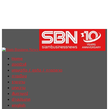
Home
ฮอตนิวส์
เศรษฐกิจ / ธุรกิจ / การตลาด
การเมือง
รายงาน
บทความ
สัมภาษณ์
ต่างประเทศ
english